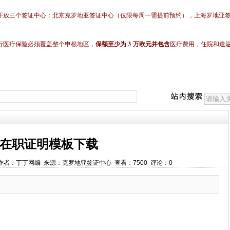
开放
三个签证中心：
北京克罗地亚签证中心（仅限每周一需提前预约），上海
罗地亚
3
行医疗保险必须覆盖整个申根地区，
保额至少为
万欧元并包含
医疗费用，住院和遣
在职证明模板下载
8:59 作者：丁丁网编 来源：克罗地亚签证中心 查看：7500 评论：0