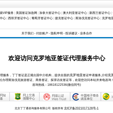
级VIP服务
|
美国签证加急网
|
加拿大签证中心
|
澳大利亚签证中心
|
新西兰签证中心
|
中心
|
西班牙签证中心
|
葡萄牙签证中心
|
捷克签证中心
|
斯洛伐克签证中心
|
克罗地
关于我们
-
付款账户
-
隐私申明
-
投诉建议
-
业务合作
欢迎访问克罗地亚签证代理服务中心
克罗地亚
克
理服务，丁丁签证是正规出国中介机构，提供全面的
签证申请服务,介绍
松办理斯洛伐克旅游签证、商务签证、探亲访友签证等，欢迎您访问本站并来电咨询
咨询热线：18618122536(微信同号)
京ICP备2021017128号-1
北京丁丁通咨询服务有限公司 版权所有