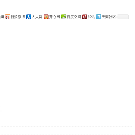
空间
新浪微博
人人网
开心网
百度空间
和讯
天涯社区