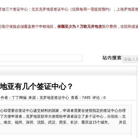
开放
三个签证中心：
北京克罗地亚签证中心（仅限每周一需提前预约），上海
罗地亚
3
行医疗保险必须覆盖整个申根地区，
保额至少为
万欧元并包含
医疗费用，住院和遣
地亚有几个签证中心？
00:00 作者：丁丁网编 来源：克罗地亚签证中心 查看：7495 评论：0
中心却需要在签证中心递交材料的国家，申请者需要在使馆指定的签证中心办理
了方便申请者，克罗地亚驻华大使馆给申请者设立了多个证中心，分别在：北
明、南京、福州、深圳、沈阳、武汉、西安、长沙、重庆这15个城市。 并且